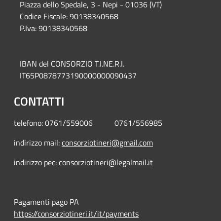
Piazza del
lo Spedale, 3 - Nepi - 01036 (VT)
Codice Fiscale: 90138340568
P.Iva: 90138340568
IBAN del CONSORZIO T.I.NE.R.I.
IT65P0878773190000000090437
CONTATTI
telefono: 0761/559006 0761/556985
indirizzo mail:
consorziotineri@gmail.com
indirizzo pec:
consorziotineri@legalmail.it
Pagamenti pago PA
https://consorziotineri.it/it/payments