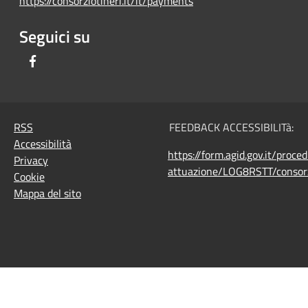
https://consorziotineri.it/it/payments
Seguici su
Facebook
RSS
FEEDBACK ACCESSIBILITà:
Accessibilità
https://form.agid.gov.it/proce
Privacy
attuazione/LOG8RSTT/consorz
Cookie
Mappa del sito