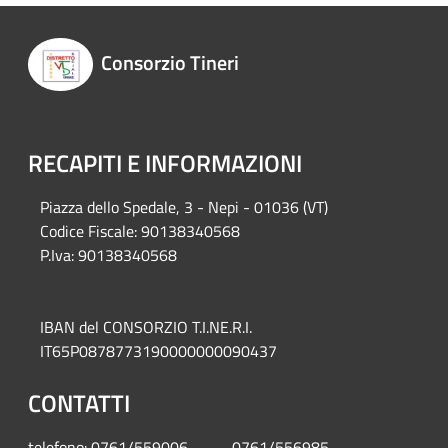
Consorzio Tineri
RECAPITI E INFORMAZIONI
Piazza del
lo Spedale, 3 - Nepi - 01036 (VT)
Codice Fiscale: 90138340568
P.Iva: 90138340568
IBAN del CONSORZIO T.I.NE.R.I.
IT65P0878773190000000090437
CONTATTI
telefono: 0761/559006 0761/556985