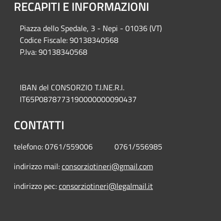
RECAPITI E INFORMAZIONI
Piazza del
lo Spedale, 3 - Nepi - 01036 (VT)
Codice Fiscale: 90138340568
P.Iva: 90138340568
IBAN del CONSORZIO T.I.NE.R.I.
IT65P0878773190000000090437
CONTATTI
telefono: 0761/559006 0761/556985
indirizzo mail:
consorziotineri@gmail.com
indirizzo pec:
consorziotineri@legalmail.it