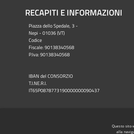
RECAPITI E INFORMAZIONI
Piazza del
lo Spedale, 3 -
Nepi - 01036 (VT)
Codice
Fiscale: 90138340568
P.Iva: 90138340568
IBAN del CONSORZIO
T.I.NE.R.I.
IT65P0878773190000000090437
RSS
Accessibilità
Privacy
Cookie
Mappa de
Questo sito 
alla navig