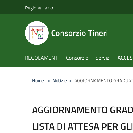
Salta al contenuto principale
Regione Lazio
Consorzio Tineri
REGOLAMENTI
Consorzio
Servizi
ACCESS
Home
>
Notizie
>
AGGIORNAMENTO GRADUATORI
AGGIORNAMENTO GRADU
LISTA DI ATTESA PER GL