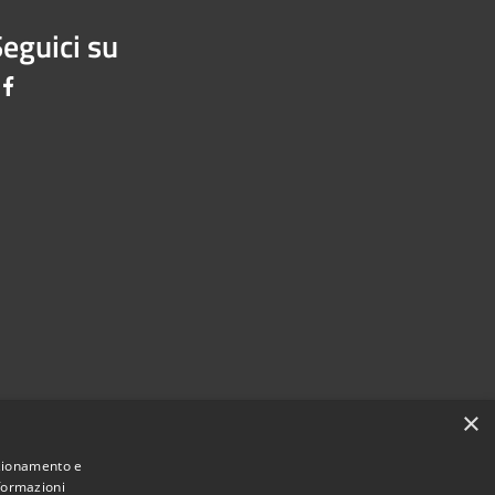
eguici su
Facebook
×
FEEDBACK ACCESSIBILITà:
nzionamento e
nformazioni
ov.it/procedura-attuazione/LOG8RSTT/consorzio_tineri