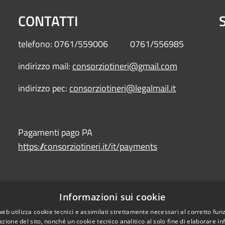
CONTATTI
S
telefono: 0761/559006 0761/556985
indirizzo mail:
consorziotineri@gmail.com
indirizzo pec:
consorziotineri@legalmail.it
Pagamenti pago PA
https://consorziotineri.it/it/payments
Informazioni sui cookie
l sito
web utilizza cookie tecnici e assimilati strettamente necessari al corretto fu
azione del sito, nonché un cookie tecnico analitico al solo fine di elaborare i
https://form.agid.g