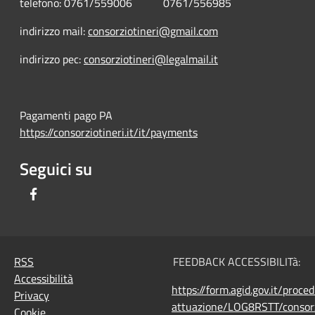
telefono: 0761/559006 0761/556985
indirizzo mail:
consorziotineri@gmail.com
indirizzo pec:
consorziotineri@legalmail.it
Pagamenti pago PA
https://consorziotineri.it/it/payments
Seguici su
Facebook
RSS
FEEDBACK ACCESSIBILITà:
Accessibilità
https://form.agid.gov.it/proce
Privacy
attuazione/LOG8RSTT/consorz
Cookie