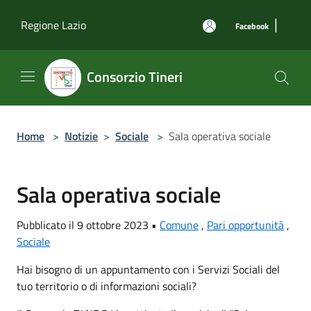
Salta al contenuto principale
|
Regione Lazio
Facebook
Consorzio Tineri
Home
>
Notizie
>
Sociale
>
Sala operativa sociale
Sala operativa sociale
Pubblicato il 9 ottobre 2023 •
Comune
,
Pari opportunità
,
Sociale
Hai bisogno di un appuntamento con i Servizi Sociali del
tuo territorio o di informazioni sociali?