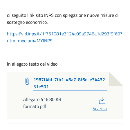
di seguito link sito INPS con spiegazione nuove misure di
sostegno economico:
https://vid.inps.it/1f751081e3124c09a9746a1d293f9f60?
utm_medium=MYINPS
in allegato testo del video.
1987f4bf-7fb1-46a7-8f6d-e34432
31e501
PDF
Allegato 416.80 KB
formato pdf
Scarica