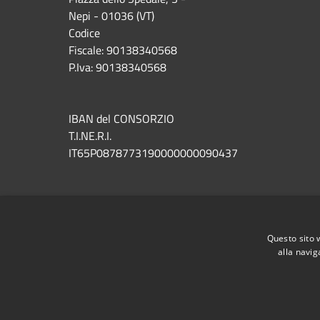
Nepi - 01036 (VT)
Codice
Fiscale: 90138340568
P.Iva: 90138340568
IBAN del CONSORZIO
T.I.NE.R.I.
IT65P0878773190000000090437
RSS
Accessibilità
Privacy
Cookie
Mappa de
Questo sito 
alla navig