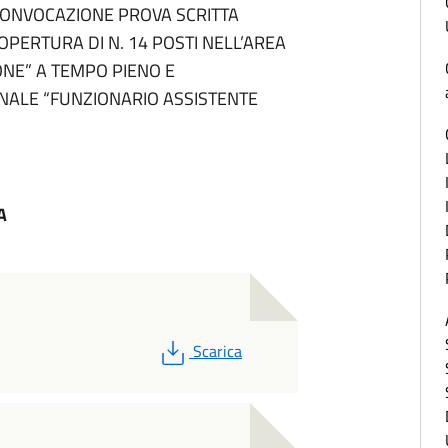
CONVOCAZIONE PROVA SCRITTA
PERTURA DI N. 14 POSTI NELL’AREA
ONE” A TEMPO PIENO E
NALE “FUNZIONARIO ASSISTENTE
A
PDF
Scarica