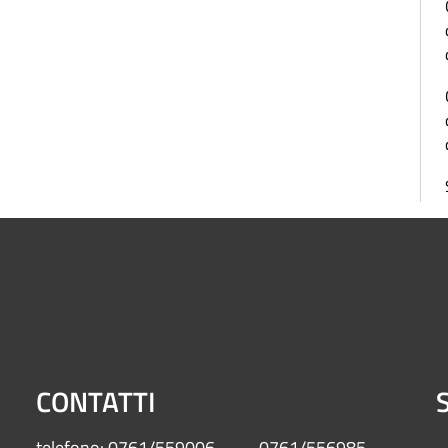
CONTATTI
S
telefono: 0761/559006 0761/556985