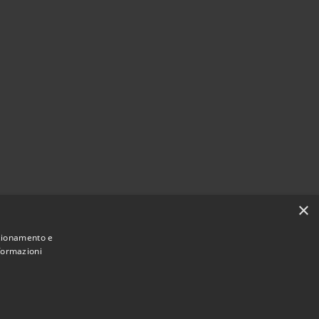
×
FEEDBACK ACCESSIBILITà:
nzionamento e
nformazioni
ov.it/procedura-attuazione/LOG8RSTT/consorzio_tineri