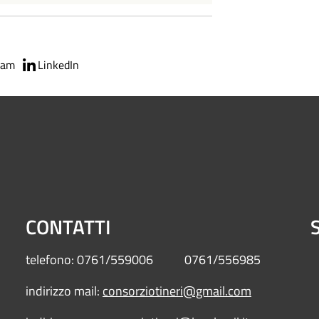
ram
LinkedIn
CONTATTI
S
telefono: 0761/559006 0761/556985
indirizzo mail:
consorziotineri@gmail.com