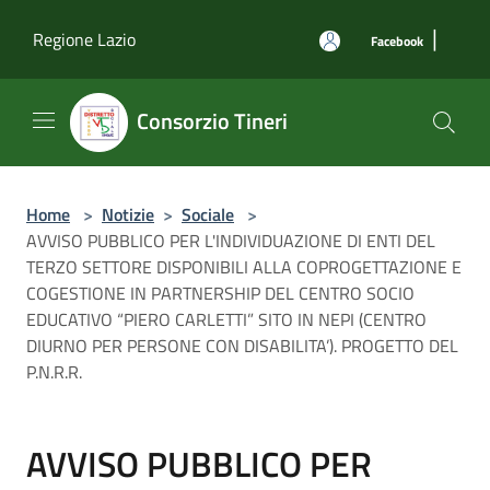
Salta al contenuto principale
|
Regione Lazio
Facebook
Consorzio Tineri
Home
>
Notizie
>
Sociale
>
AVVISO PUBBLICO PER L'INDIVIDUAZIONE DI ENTI DEL
TERZO SETTORE DISPONIBILI ALLA COPROGETTAZIONE E
COGESTIONE IN PARTNERSHIP DEL CENTRO SOCIO
EDUCATIVO “PIERO CARLETTI” SITO IN NEPI (CENTRO
DIURNO PER PERSONE CON DISABILITA’). PROGETTO DEL
P.N.R.R.
AVVISO PUBBLICO PER