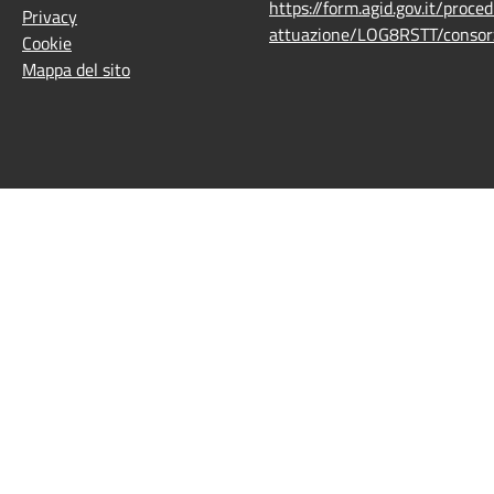
https://form.agid.gov.it/proce
Privacy
attuazione/LOG8RSTT/consorz
Cookie
Mappa del sito