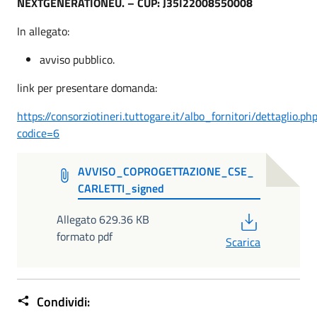
NEXTGENERATIONEU. – CUP: J35I22008550008
In allegato:
avviso pubblico.
link per presentare domanda:
https://consorziotineri.tuttogare.it/albo_fornitori/dettaglio.ph
codice=6
AVVISO_COPROGETTAZIONE_CSE_
CARLETTI_signed
PDF
Allegato 629.36 KB
formato pdf
Scarica
Condividi: