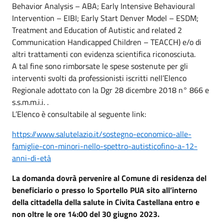
Behavior Analysis – ABA; Early Intensive Behavioural
Intervention – EIBI; Early Start Denver Model – ESDM;
Treatment and Education of Autistic and related 2
Communication Handicapped Children – TEACCH) e/o di
altri trattamenti con evidenza scientifica riconosciuta.
A tal fine sono rimborsate le spese sostenute per gli
interventi svolti da professionisti iscritti nell’Elenco
Regionale adottato con la Dgr 28 dicembre 2018 n° 866 e
s.s.m.m.i.i. .
L’Elenco è consultabile al seguente link:
https://www.salutelazio.it/sostegno-economico-alle-
famiglie-con-minori-nello-spettro-autisticofino-a-12-
anni-di-età
La domanda dovrà pervenire al Comune di residenza del
beneficiario o presso lo Sportello PUA sito all’interno
della cittadella della salute in Civita Castellana entro e
non oltre le ore 14:00 del 30 giugno 2023.