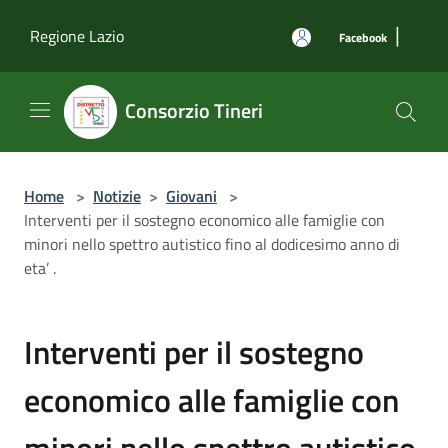
Salta al contenuto principale
|
Regione Lazio
Facebook
Consorzio Tineri
Home
>
Notizie
>
Giovani
>
Interventi per il sostegno economico alle famiglie con
minori nello spettro autistico fino al dodicesimo anno di
eta’ .
Interventi per il sostegno
economico alle famiglie con