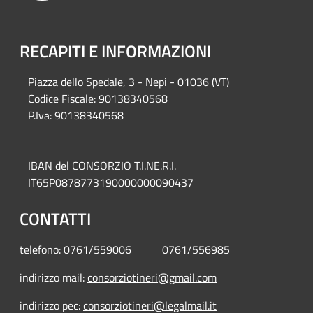
RECAPITI E INFORMAZIONI
Piazza del
lo Spedale, 3 - Nepi - 01036 (VT)
Codice Fiscale: 90138340568
P.Iva: 90138340568
IBAN del CONSORZIO T.I.NE.R.I.
IT65P0878773190000000090437
CONTATTI
telefono: 0761/559006 0761/556985
indirizzo mail:
consorziotineri@gmail.com
indirizzo pec:
consorziotineri@legalmail.it