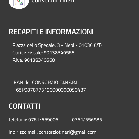
Consorzio Tineri
RECAPITI E INFORMAZIONI
Piazza del
lo Spedale, 3 - Nepi - 01036 (VT)
Codice Fiscale: 90138340568
P.Iva: 90138340568
IBAN del CONSORZIO T.I.NE.R.I.
IT65P0878773190000000090437
CONTATTI
telefono: 0761/559006 0761/556985
indirizzo mail:
consorziotineri@gmail.com