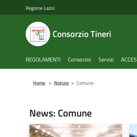
Salta al contenuto principale
Regione Lazio
Consorzio Tineri
REGOLAMENTI
Consorzio
Servizi
ACCESS
Home
>
Notizie
>
Comune
News: Comune