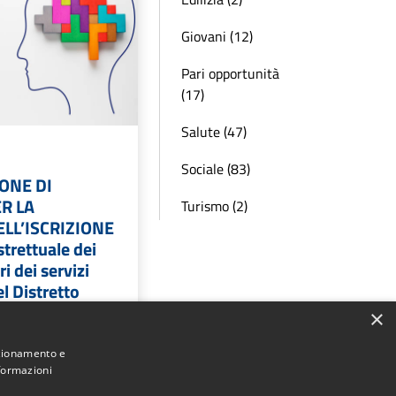
Giovani (12)
Pari opportunità
(17)
Salute (47)
Sociale (83)
ONE DI
R LA
Turismo (2)
LL’ISCRIZIONE
strettuale dei
i dei servizi
el Distretto
azione DGR
×
.m.m.ii..
nzionamento e
nformazioni
E DI INTERESSE