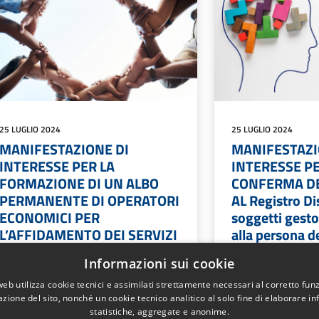
25 LUGLIO 2024
25 LUGLIO 2024
MANIFESTAZIONE DI
MANIFESTAZI
INTERESSE PER LA
INTERESSE PE
FORMAZIONE DI UN ALBO
CONFERMA DE
PERMANENTE DI OPERATORI
AL Registro Di
ECONOMICI PER
soggetti gestor
L’AFFIDAMENTO DEI SERVIZI
alla persona d
SOCIALI GESTITI DA
VT/5.– applic
Informazioni sui cookie
CONSORZIO
223/2016 e s.s
web utilizza cookie tecnici e assimilati strettamente necessari al corretto fu
azione del sito, nonché un cookie tecnico analitico al solo fine di elaborare i
MANIFESTAZIONE DI INTERESSE
MANIFESTAZION
statistiche, aggregate e anonime.