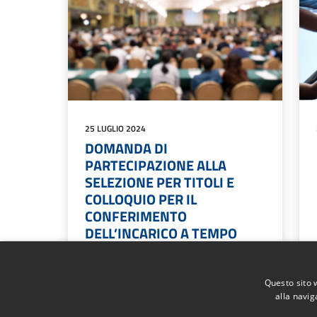
25 LUGLIO 2024
DOMANDA DI
PARTECIPAZIONE ALLA
SELEZIONE PER TITOLI E
COLLOQUIO PER IL
CONFERIMENTO
DELL’INCARICO A TEMPO
PIENO EDETERMINATO DI N.
1 DIRIGENTE CON IL RUOLO
DI DIRETTORE DEL
Questo sito 
alla navig
CONSORZIO “TINERI” AI