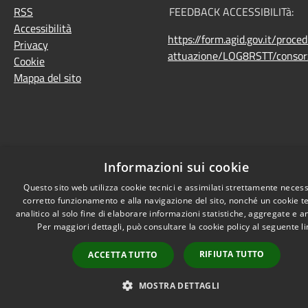
RSS
FEEDBACK ACCESSIBILITà:
Accessibilità
https://form.agid.gov.it/proce
Privacy
attuazione/LOG8RSTT/consorz
Cookie
Mappa del sito
Informazioni sui cookie
Questo sito web utilizza cookie tecnici e assimilati strettamente necess
corretto funzionamento e alla navigazione del sito, nonché un cookie t
analitico al solo fine di elaborare informazioni statistiche, aggregate e 
Per maggiori dettagli, può consultare la cookie policy al seguente
l
RIFIUTA TUTTO
ACCETTA TUTTO
MOSTRA DETTAGLI