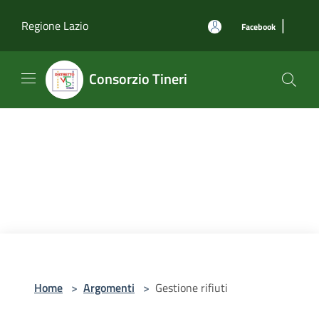
Salta al contenuto principale
|
Regione Lazio
Facebook
Consorzio Tineri
Home
>
Argomenti
>
Gestione rifiuti